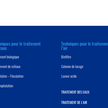
niques pour le traitement
Techniques pour le traitemen
eaux
l’air
ement biologique
Biofiltre
ement de métaux
Colonne de lavage
lation – Floculation
Laveur acide
sphatation
TRAITEMENT DES EAUX
TRAITEMENT DE L’AIR